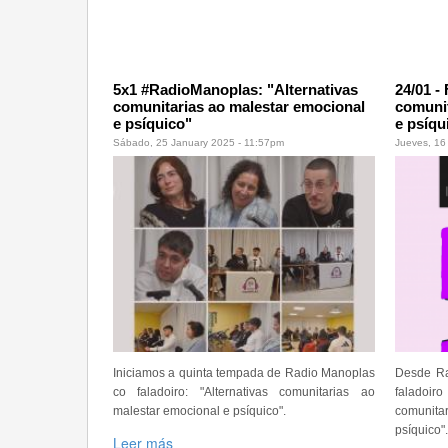
5x1 #RadioManoplas: "Alternativas
24/01 -
comunitarias ao malestar emocional
comunit
e psíquico"
e psíqu
Sábado, 25 January 2025 - 11:57pm
Jueves, 16
Iniciamos a quinta tempada de Radio Manoplas
Desde Ra
co faladoiro: "Alternativas comunitarias ao
faladoi
malestar emocional e psíquico".
comunit
psíquico".
Leer más