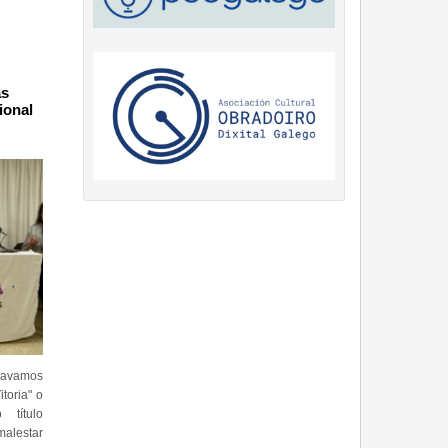
as
ional
gravamos
toria" o
título
alestar