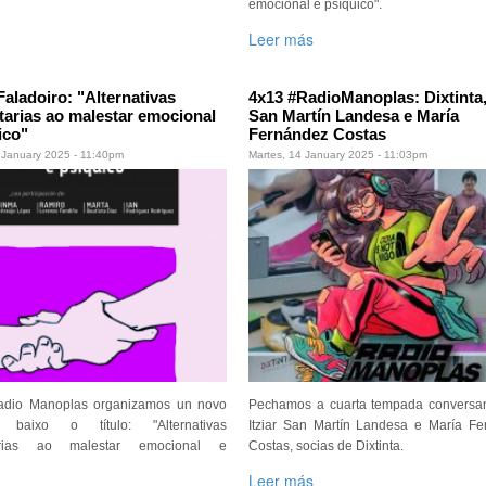
emocional e psíquico".
Leer más
 Faladoiro: "Alternativas
4x13 #RadioManoplas: Dixtinta, 
arias ao malestar emocional
San Martín Landesa e María
ico"
Fernández Costas
 January 2025 - 11:40pm
Martes, 14 January 2025 - 11:03pm
dio Manoplas organizamos un novo
Pechamos a cuarta tempada conversa
ro baixo o título: "Alternativas
Itziar San Martín Landesa e María F
arias ao malestar emocional e
Costas, socias de Dixtinta.
Leer más