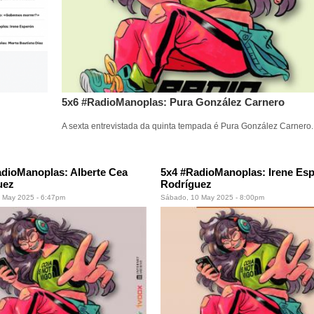
5x6 #RadioManoplas: Pura González Carnero
A sexta entrevistada da quinta tempada é Pura González Carnero.
adioManoplas: Alberte Cea
5x4 #RadioManoplas: Irene Es
uez
Rodríguez
6 May 2025 - 6:47pm
Sábado, 10 May 2025 - 8:00pm