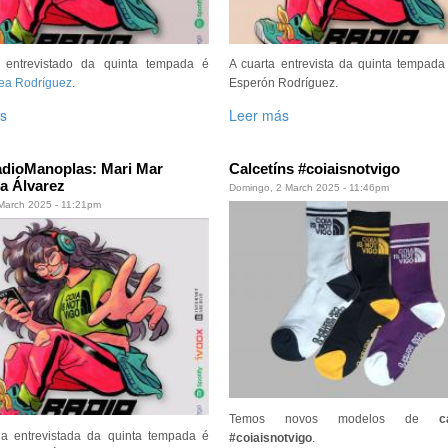
 entrevistado da quinta tempada é
A cuarta entrevista da quinta tempada
Cea Rodríguez
.
Esperón Rodríguez.
s
Leer más
adioManoplas: Mari Mar
Calcetíns #coiaisnotvigo
a Álvarez
Domingo, 2 March 2025 - 11:46pm
March 2025 - 11:21pm
Temos novos modelos de
c
a entrevistada da quinta tempada é
#coiaisnotvigo
.