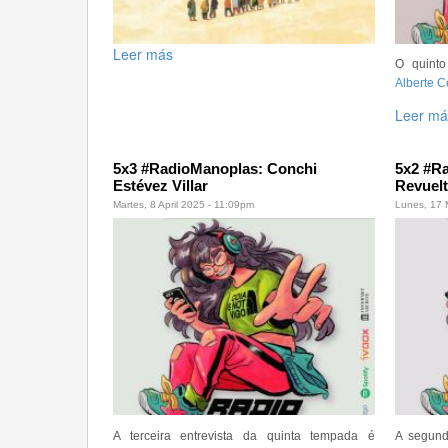
Leer más
O quinto
Alberte 
Leer má
5x3 #RadioManoplas: Conchi
5x2 #R
Estévez Villar
Revuelt
Martes, 8 April 2025 - 11:09pm
Lunes, 17 
A terceira entrevista da quinta tempada é
A segund