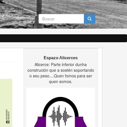
Formulario
de
búsqueda
Buscar
Espazo Alicerces
Alicerce: Parte inferior dunha
construción que a sostén soportando
o seu peso....Quen fomos para ser
quen somos.