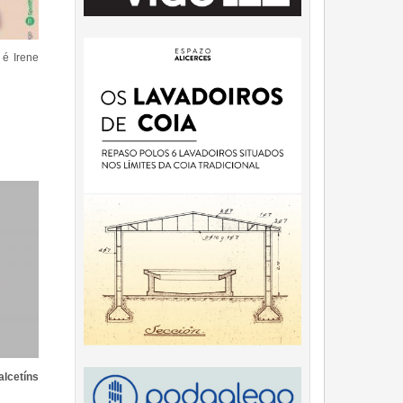
 é Irene
alcetíns