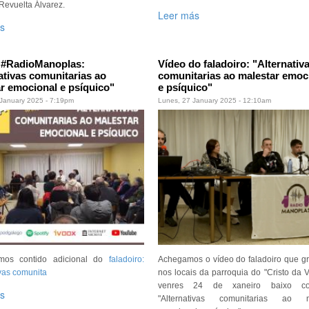
Revuelta Álvarez.
Leer más
s
#RadioManoplas:
Vídeo do faladoiro: "Alternativ
ativas comunitarias ao
comunitarias ao malestar emoc
r emocional e psíquico"
e psíquico"
 January 2025 - 7:19pm
Lunes, 27 January 2025 - 12:10am
mos contido adicional do
faladoiro:
Achegamos o vídeo do faladoiro que 
ivas comunita
nos locais da parroquia do "Cristo da Vi
venres 24 de xaneiro baixo co 
s
"Alternativas comunitarias ao m