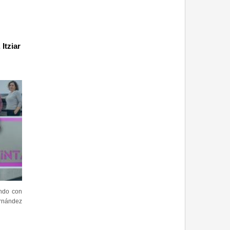
Itziar
ndo con
ernández