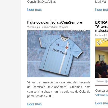
Conchi Estévez Villar.
Mari Mar 
Leer más
Leer má
Faite coa camisola #CoiaSempre
EXTRA 
"Altern
Viernes, 21 February 2025 - 9:53pm
malesta
Martes, 28
Vimos de lanzar unha campaña de prevenda
da camisola #CoiaSempre. Creamos esta
Comparti
camisola inspirada nunha equipaxe do Celta de
"Alternat
primeiros dos 2000.
Leer má
Leer más