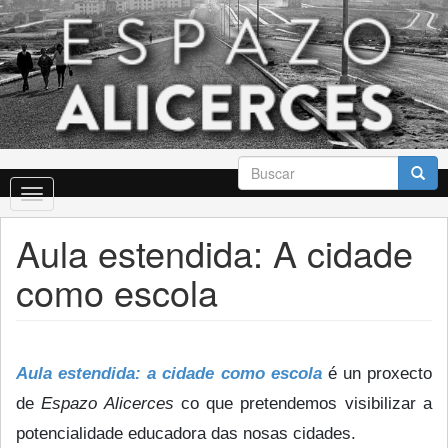
Skip
to
main
content
Formulario
de
Toggle
búsqueda
Buscar
navigation
Aula estendida: A cidade
como escola
Aula estendida: a cidade como escola
é un proxecto
de
Espazo Alicerces
co que pretendemos visibilizar a
potencialidade educadora das nosas cidades.