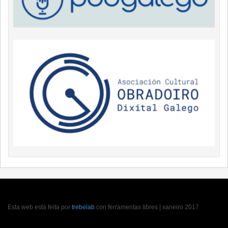
Esta web está feita por
trebelab
con ferramentas libres | xaneiro 2017