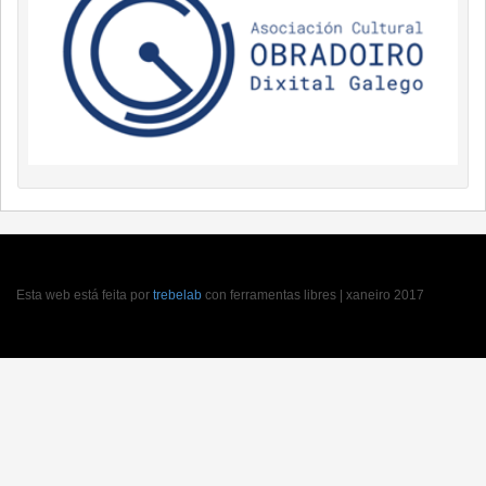
Esta web está feita por
trebelab
con ferramentas libres | xaneiro 2017