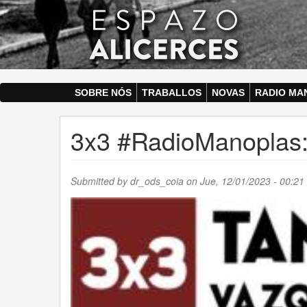
Skip
to
main
content
SOBRE NÓS
TRABALLOS
NOVAS
RADIO MA
3x3 #RadioManoplas:
Submitted by
dr_ods_coia
on Jue, 12/01/2023 - 00:21 