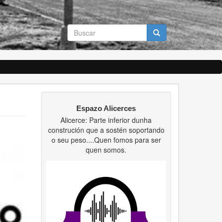
Formulario
de
búsqueda
Buscar
Espazo Alicerces
Alicerce: Parte inferior dunha
construción que a sostén soportando
o seu peso....Quen fomos para ser
quen somos.