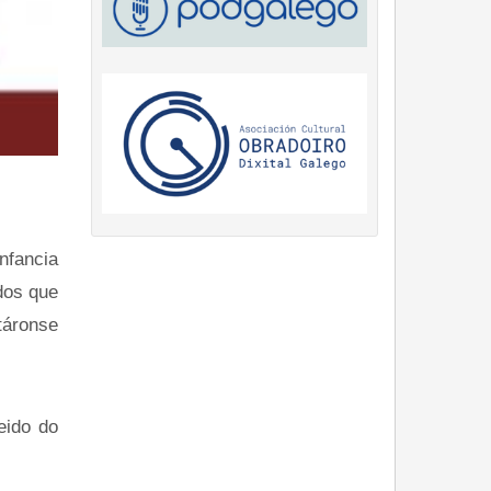
nfancia
dos que
áronse
eido do