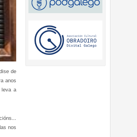
dise de
va anos
 leva a
ións...
das nos