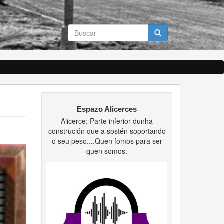
Formulario
de
búsqueda
Buscar
Espazo Alicerces
Alicerce: Parte inferior dunha
construción que a sostén soportando
o seu peso....Quen fomos para ser
quen somos.